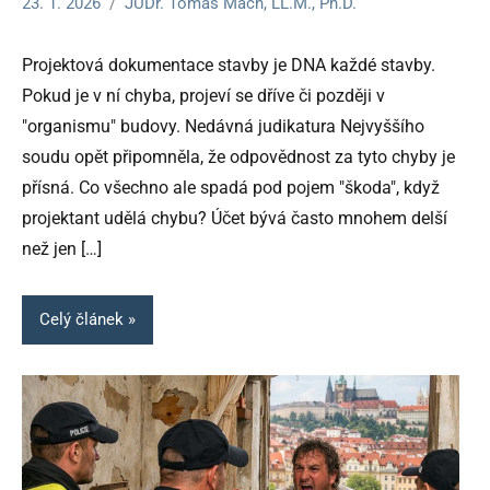
23. 1. 2026
JUDr. Tomáš Mach, LL.M., Ph.D.
Projektová dokumentace stavby je DNA každé stavby.
Pokud je v ní chyba, projeví se dříve či později v
"organismu" budovy. Nedávná judikatura Nejvyššího
soudu opět připomněla, že odpovědnost za tyto chyby je
přísná. Co všechno ale spadá pod pojem "škoda", když
projektant udělá chybu? Účet bývá často mnohem delší
než jen
[…]
Celý článek