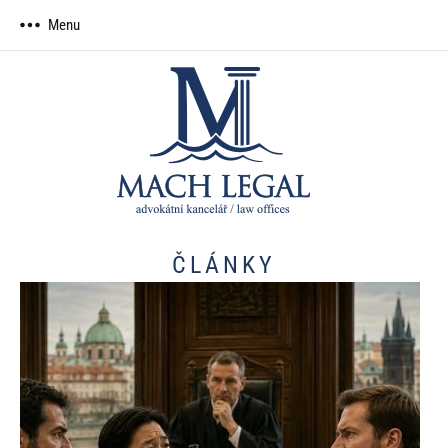
Skip
Menu
to
content
MACH
advokátní
LEGAL,
kancelář
advokátní
kancelář
ČLÁNKY