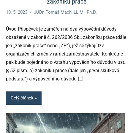
zákoníku práce
10. 5. 2023
JUDr. Tomáš Mach, LL.M., Ph.D.
Úvod Příspěvek je zaměřen na dva výpovědní důvody
obsažené v zákoně č. 262/2006 Sb., zákoníku práce (dále
jen „zákoník práce“ nebo „ZP“), jež se týkají tzv.
organizačních změn v rámci zaměstnavatele. Konkrétně
pak bude pojednáno o vztahu výpovědního důvodu v ust.
§ 52 písm. a) zákoníku práce (dále jen „první skutková
podstata“) a výpovědního důvodu
[…]
Celý článek