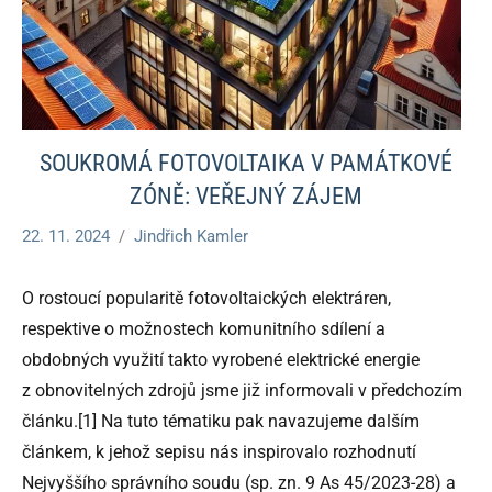
SOUKROMÁ FOTOVOLTAIKA V PAMÁTKOVÉ
ZÓNĚ: VEŘEJNÝ ZÁJEM
22. 11. 2024
Jindřich Kamler
O rostoucí popularitě fotovoltaických elektráren,
respektive o možnostech komunitního sdílení a
obdobných využití takto vyrobené elektrické energie
z obnovitelných zdrojů jsme již informovali v předchozím
článku.[1] Na tuto tématiku pak navazujeme dalším
článkem, k jehož sepisu nás inspirovalo rozhodnutí
Nejvyššího správního soudu (sp. zn. 9 As 45/2023-28) a