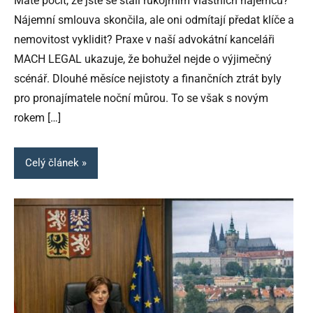
Máte pocit, že jste se stali rukojmím vlastních nájemců?
Nájemní smlouva skončila, ale oni odmítají předat klíče a
nemovitost vyklidit? Praxe v naší advokátní kanceláři
MACH LEGAL ukazuje, že bohužel nejde o výjimečný
scénář. Dlouhé měsíce nejistoty a finančních ztrát byly
pro pronajímatele noční můrou. To se však s novým
rokem
[…]
Celý článek