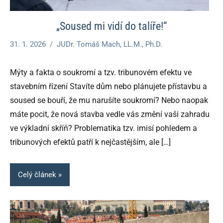
„Soused mi vidí do talíře!“
31. 1. 2026
JUDr. Tomáš Mach, LL.M., Ph.D.
Mýty a fakta o soukromí a tzv. tribunovém efektu ve
stavebním řízení Stavíte dům nebo plánujete přístavbu a
soused se bouří, že mu narušíte soukromí? Nebo naopak
máte pocit, že nová stavba vedle vás změní vaši zahradu
ve výkladní skříň? Problematika tzv. imisí pohledem a
tribunových efektů patří k nejčastějším, ale
[…]
Celý článek