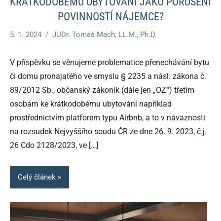
KRÁTKODOBÉMU UBYTOVÁNÍ JAKO PORUŠENÍ
POVINNOSTÍ NÁJEMCE?
5. 1. 2024
JUDr. Tomáš Mach, LL.M., Ph.D.
V příspěvku se věnujeme problematice přenechávání bytu
či domu pronajatého ve smyslu § 2235 a násl. zákona č.
89/2012 Sb., občanský zákoník (dále jen „OZ“) třetím
osobám ke krátkodobému ubytování například
prostřednictvím platforem typu Airbnb, a to v návaznosti
na rozsudek Nejvyššího soudu ČR ze dne 26. 9. 2023, č.j.
26 Cdo 2128/2023, ve
[…]
Celý článek