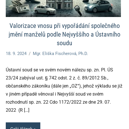
Valorizace vnosu při vypořádání společného
jmění manželů podle Nejvyššího a Ústavního
soudu
18. 9. 2024
Mgr. Eliška Fischerová, Ph.D.
Ústavní soud se ve svém novém nálezu sp. zn. Pl. ÚS
23/24 zabýval ust. § 742 odst. 2 z. č. 89/2012 Sb.,
občanského zákoníku (dále jen „OZ“), jehož výkladu se již
v jiném případě věnoval i Nejvyšší soud ve svém
rozhodnutí sp. zn. 22 Cdo 1172/2022 ze dne 29. 07.
2022 (R
[…]
Celý článek