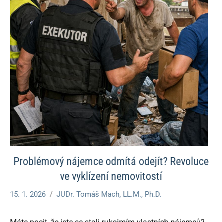
Problémový nájemce odmítá odejít? Revoluce
ve vyklízení nemovitostí
15. 1. 2026
JUDr. Tomáš Mach, LL.M., Ph.D.