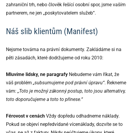
zahraniční trh, nebo člověk řešící osobní spor, jsme vaším
partnerem, ne jen „poskytovatelem služeb“.
Náš slib klientům (Manifest)
Nejsme továrna na právní dokumenty. Zakládáme si na
pěti zásadách, které dodržujeme od roku 2010:
Mluvíme lidsky, ne paragrafy
Nebudeme vám říkat, že
váš problém
„subsumujeme pod právní úpravu“
. Řekneme
vám:
„Toto je možný zákonný postup, toto jsou alternativy,
toto doporučujeme a toto to přinese.“
Férovost v cenách
Vždy dopředu odhadneme náklady.
Pokud se objeví nepředvídané vícenáklady, dozvíte se to
včas, ne až z faktury. Nikdy neúčtujeme úkony, které