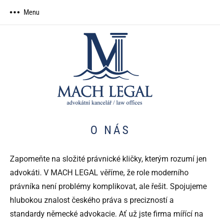
Skip
Menu
to
content
MACH
advokátní
LEGAL,
kancelář
advokátní
kancelář
O NÁS
Zapomeňte na složité právnické kličky, kterým rozumí jen
advokáti. V MACH LEGAL věříme, že role moderního
právníka není problémy komplikovat, ale řešit. Spojujeme
hlubokou znalost českého práva s precizností a
standardy německé advokacie. Ať už jste firma mířící na