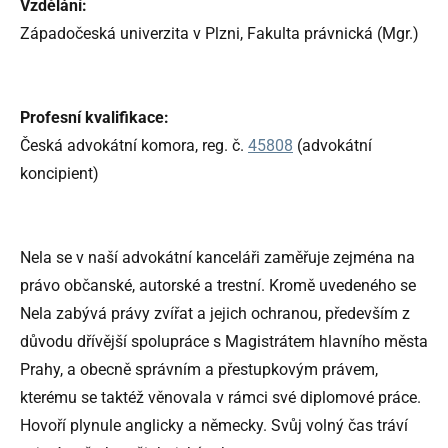
Vzdělání:
Západočeská univerzita v Plzni, Fakulta právnická (Mgr.)
Profesní kvalifikace:
Česká advokátní komora, reg. č.
45808
(advokátní
koncipient)
Nela se v naší advokátní kanceláři zaměřuje zejména na
právo občanské, autorské a trestní. Kromě uvedeného se
Nela zabývá právy zvířat a jejich ochranou, především z
důvodu dřívější spolupráce s Magistrátem hlavního města
Prahy, a obecně správním a přestupkovým právem,
kterému se taktéž věnovala v rámci své diplomové práce.
Hovoří plynule anglicky a německy. Svůj volný čas tráví