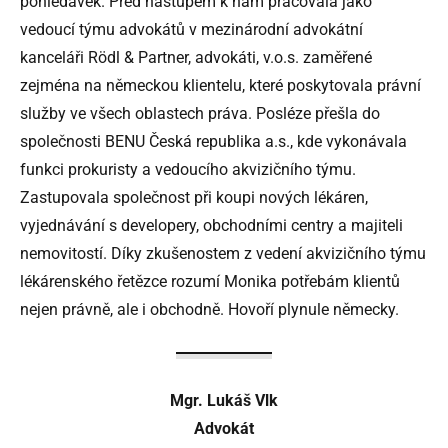
pohledávek. Před nástupem k nám pracovala jako
vedoucí týmu advokátů v mezinárodní advokátní
kanceláři Rödl & Partner, advokáti, v.o.s. zaměřené
zejména na německou klientelu, které poskytovala právní
služby ve všech oblastech práva. Posléze přešla do
společnosti BENU Česká republika a.s., kde vykonávala
funkci prokuristy a vedoucího akvizičního týmu.
Zastupovala společnost při koupi nových lékáren,
vyjednávání s developery, obchodními centry a majiteli
nemovitostí. Díky zkušenostem z vedení akvizičního týmu
lékárenského řetězce rozumí Monika potřebám klientů
nejen právně, ale i obchodně. Hovoří plynule německy.
Mgr. Lukáš Vlk
Advokát