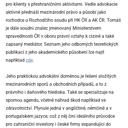
pro klienty s přeshraničními aktivitami. Vedle advokacie
aktivně přednáší mezinárodní právo a působí jako
rozhodce u Rozhodčího soudu při HK ČR a AK ČR. Tomáš
je dále soudní znalec jmenovaný Ministerstvem
spravedlnosti ČR v oboru právní vztahy k cizině a také
zapsaný mediátor. Seznam jeho odborných teoretických
publikací z jeho akademického působení lze najít
například
zde
.
Jeho praktickou advokátní doménou je řešení složitých
mezinárodních sporů a obchodních případů, a to z
právního i daňového hlediska. Také se specializuje na
spornou agendu, včetně náhrad škod například ve
zdravotnictví. Plynule jedná v angličtině, němčině a v
portugalském jazyce, což z něj činí ideálního průvodce
pro zahraniční investory i české firmy expandující do