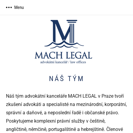
Skip
Menu
to
content
MACH
advokátní
LEGAL,
kancelář
advokátní
kancelář
NÁŠ TÝM
Náš tým advokátní kanceláře MACH LEGAL v Praze tvoří
zkušení advokáti a specialisté na mezinárodní, korporátní,
správní a daňové, a neposlední řadě i občanské právo.
Poskytujeme komplexní právní služby v češtině,
angličtině, němčině, portugalštině a hebrejštině. Členové