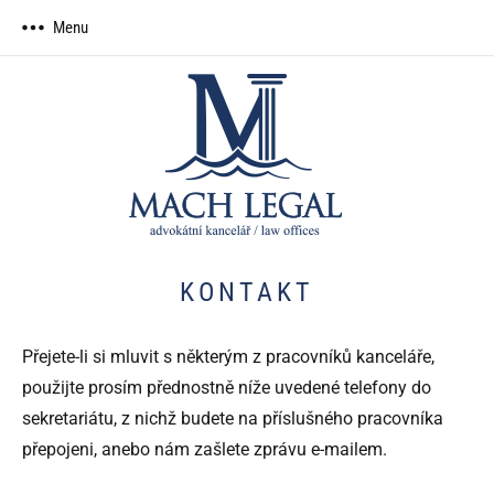
Skip
Menu
to
content
MACH
advokátní
LEGAL,
kancelář
advokátní
kancelář
KONTAKT
Přejete-li si mluvit s některým z pracovníků kanceláře,
použijte prosím přednostně níže uvedené telefony do
sekretariátu, z nichž budete na příslušného pracovníka
přepojeni, anebo nám zašlete zprávu e-mailem.