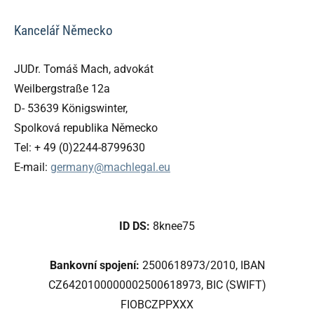
Kancelář Německo
JUDr. Tomáš Mach, advokát
Weilbergstraße 12a
D- 53639 Königswinter,
Spolková republika Německo
Tel: + 49 (0)2244-8799630
E-mail:
germany@machlegal.eu
ID DS:
8knee75
Bankovní spojení:
2500618973/2010, IBAN
CZ6420100000002500618973, BIC (SWIFT)
FIOBCZPPXXX