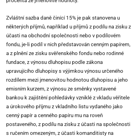
procenta ze jmenovité hodnoty.
Zvláštní sazba daně činící 15% je pak stanovena u
některých příjmů, například u příjmů z podílu na zisku z
účasti na obchodní společnosti nebo v podílovém
fondu, je-li podíl v nich představován cenným papírem,
a z plnění ze zisku svěřenského fondu nebo rodinné
fundace, z výnosu dluhopisu podle zákona
upravujícího dluhopisy s výjimkou výnosu určeného
rozdílem mezi jmenovitou hodnotou dluhopisu a jeho
emisním kurzem, z výnosu ze směnky vystavené
bankou k zajištění pohledávky vzniklé z vkladu věřitele
a úrokového příjmu z vkladního listu vydaného jako
cenný papír a cenného papíru mu na roveň
postaveného, z podílu na zisku z účasti na společnosti
s ručením omezeným, z účasti komanditisty na