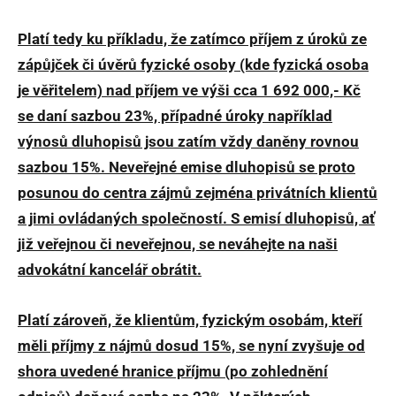
Platí tedy ku příkladu, že zatímco příjem z úroků ze
zápůjček či úvěrů fyzické osoby (kde fyzická osoba
je věřitelem) nad příjem ve výši cca 1 692 000,- Kč
se daní sazbou 23%, případné úroky například
výnosů dluhopisů jsou zatím vždy daněny rovnou
sazbou 15%. Neveřejné emise dluhopisů se proto
posunou do centra zájmů zejména privátních klientů
a jimi ovládaných společností. S emisí dluhopisů, ať
již veřejnou či neveřejnou, se neváhejte na naši
advokátní kancelář obrátit.
Platí zároveň, že klientům, fyzickým osobám, kteří
měli příjmy z nájmů dosud 15%, se nyní zvyšuje od
shora uvedené hranice příjmu (po zohlednění