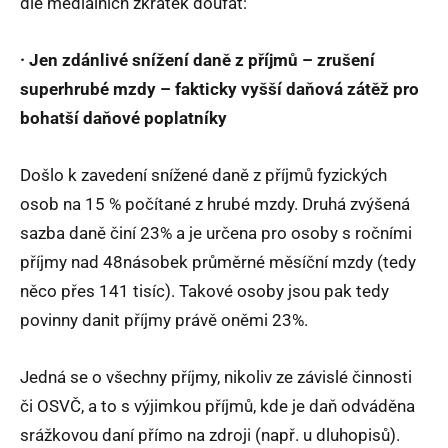
dle mediálních zkratek doufat:
· Jen zdánlivé snížení daně z příjmů – zrušení
superhrubé mzdy – fakticky vyšší daňová zátěž pro
bohatší daňové poplatníky
Došlo k zavedení snížené daně z příjmů fyzických
osob na 15 % počítané z hrubé mzdy. Druhá zvýšená
sazba daně činí 23% a je určena pro osoby s ročními
příjmy nad 48násobek průměrné měsíční mzdy (tedy
něco přes 141 tisíc). Takové osoby jsou pak tedy
povinny danit příjmy právě oněmi 23%.
Jedná se o všechny příjmy, nikoliv ze závislé činnosti
či OSVČ, a to s výjimkou příjmů, kde je daň odváděna
srážkovou daní přímo na zdroji (např. u dluhopisů).