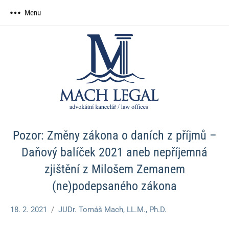
Skip
Menu
to
content
MACH
advokátní
kancelář
LEGAL,
advokátní
kancelář
Pozor: Změny zákona o daních z příjmů –
Daňový balíček 2021 aneb nepříjemná
zjištění z Milošem Zemanem
(ne)podepsaného zákona
18. 2. 2021
JUDr. Tomáš Mach, LL.M., Ph.D.
Nezařazené