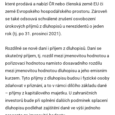
které prodává a nabízí ČR nebo členská země EU či
země Evropského hospodářského prostoru. Zároveň
se také odsouvá schválené zrušení osvobození
úrokových příjmů z dluhopisů u nerezidentů o jeden
rok (tj. po 31. prosinci 2021).
Rozdílně se nově daní i příjem z dluhopisů. Daní se
skutečný příjem, tj. rozdíl mezi jmenovitou hodnotou a
pořizovací hodnotou namísto dosavadního rozdílu
mezi jmenovitou hodnotou dluhopisu a jeho emisním
kurzem. Tyto příjmy z dluhopisu budou i fyzické osoby
zdaňovat v přiznání, a to v rámci dílčího základu daně
– příjmy z kapitálového majetku. U zahraničních
investorů bude při splnění dalších podmínek splacení
dluhopisu podléhat zajištění daně ve výši jednoho