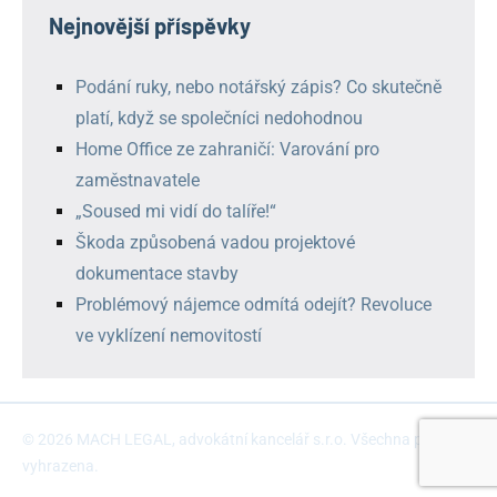
Nejnovější příspěvky
Podání ruky, nebo notářský zápis? Co skutečně
platí, když se společníci nedohodnou
Home Office ze zahraničí: Varování pro
zaměstnavatele
„Soused mi vidí do talíře!“
Škoda způsobená vadou projektové
dokumentace stavby
Problémový nájemce odmítá odejít? Revoluce
ve vyklízení nemovitostí
© 2026 MACH LEGAL, advokátní kancelář s.r.o. Všechna práva
vyhrazena.