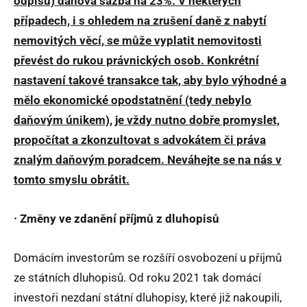
odpisů) daňová sazba na 23%. V některých
případech, i s ohledem na zrušení daně z nabytí
nemovitých věcí, se může vyplatit nemovitosti
převést do rukou právnických osob. Konkrétní
nastavení takové transakce tak, aby bylo výhodné a
mělo ekonomické opodstatnění (tedy nebylo
daňovým únikem), je vždy nutno dobře promyslet,
propočítat a zkonzultovat s advokátem či práva
znalým daňovým poradcem. Neváhejte se na nás v
tomto smyslu obrátit.
· Změny ve zdanění příjmů z dluhopisů
Domácím investorům se rozšíří osvobození u příjmů
ze státních dluhopisů. Od roku 2021 tak domácí
investoři nezdaní státní dluhopisy, které již nakoupili,