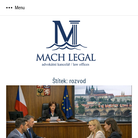
Skip
Menu
to
content
MACH
advokátní
kancelář
LEGAL,
advokátní
kancelář
Štítek:
rozvod