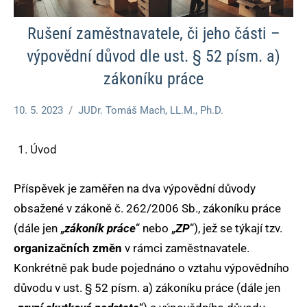
Rušení zaměstnavatele, či jeho části –
výpovědní důvod dle ust. § 52 písm. a)
zákoníku práce
10. 5. 2023
JUDr. Tomáš Mach, LL.M., Ph.D.
Nezařazené
Úvod
Příspěvek je zaměřen na dva výpovědní důvody
obsažené v zákoně č. 262/2006 Sb., zákoníku práce
(dále jen „
zákoník práce
“ nebo „
ZP
“), jež se týkají tzv.
organizačních změn
v rámci zaměstnavatele.
Konkrétně pak bude pojednáno o vztahu výpovědního
důvodu v ust. § 52 písm. a) zákoníku práce (dále jen