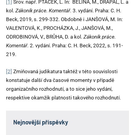
[1]
Srov. např. PTÁČEK, L. In: BĚLINA, M., DRÁPAL, L. a
kol.
Zákoník práce. Komentář.
3. vydání. Praha: C. H.
Beck, 2019, s. 299-332. Obdobně i JANŠOVÁ, M. In:
VALENTOVÁ, K., PROCHÁZKA, J., JANŠOVÁ, M.,
ODROBINOVÁ, V., BRŮHA, D. a kol.
Zákoník práce.
Komentář.
2. vydání. Praha: C. H. Beck, 2022, s. 191-
219.
[2]
Zmiňovaná judikatura taktéž v této souvislosti
konstatuje další dva časové momenty v případě
organizačního rozhodnutí, a to sice jeho vydání,
respektive okamžik platnosti takového rozhodnutí.
Nejnovější příspěvky