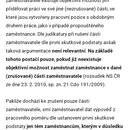
zaměstnavatele existuje objektivní možnost jim
přidělovat práci ve své jiné (nezrušované) části, ve
které jsou vytvořeny pracovní pozice s obdobným
druhem práce, jako v případě propouštěného
zaměstnance. Dle judikatury při rušení části
zaměstnavatele dle první skutkové podstaty avšak
taková argumentace
není relevantní
.
Na základě
tohoto postačí pouze, pokud již neexistuje
objektivní možnost zaměstnat zaměstnance v dané
(zrušované) části zaměstnavatele
(rozsudek NS ČR
ze dne 23. 2. 2010, sp. zn. 21 Cdo 191/2009).
Pakliže dochází ke zrušení pouze části
zaměstnavatele, smí zaměstnavatel dát výpověď z
pracovního poměru dle ustanovení první skutkové
podstaty
jen těm zaměstnancům, kterým v důsledku