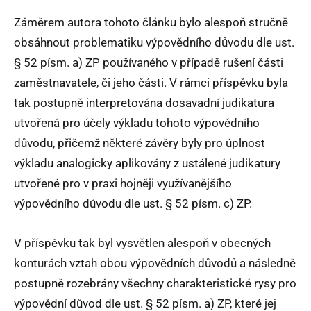
Záměrem autora tohoto článku bylo alespoň stručně
obsáhnout problematiku výpovědního důvodu dle ust.
§ 52 písm. a) ZP používaného v případě rušení části
zaměstnavatele, či jeho části. V rámci příspěvku byla
tak postupně interpretována dosavadní judikatura
utvořená pro účely výkladu tohoto výpovědního
důvodu, přičemž některé závěry byly pro úplnost
výkladu analogicky aplikovány z ustálené judikatury
utvořené pro v praxi hojněji využívanějšího
výpovědního důvodu dle ust. § 52 písm. c) ZP.
V příspěvku tak byl vysvětlen alespoň v obecných
konturách vztah obou výpovědních důvodů a následně
postupně rozebrány všechny charakteristické rysy pro
výpovědní důvod dle ust. § 52 písm. a) ZP, které jej