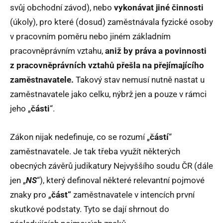
svůj obchodní závod), nebo
vykonávat jiné činnosti
(úkoly), pro které (dosud) zaměstnávala fyzické osoby
v pracovním poměru nebo jiném základním
pracovněprávním vztahu,
aniž by práva a povinnosti
z pracovněprávních vztahů přešla na přejímajícího
zaměstnavatele.
Takový stav nemusí nutně nastat u
zaměstnavatele jako celku, nýbrž jen a pouze v rámci
jeho „
části
“.
Zákon nijak nedefinuje, co se rozumí „
částí
“
zaměstnavatele. Je tak třeba využít některých
obecných závěrů judikatury Nejvyššího soudu ČR (dále
jen „
NS
“), který definoval některé relevantní pojmové
znaky pro „
část“
zaměstnavatele v intencích první
skutkové podstaty. Tyto se dají shrnout do