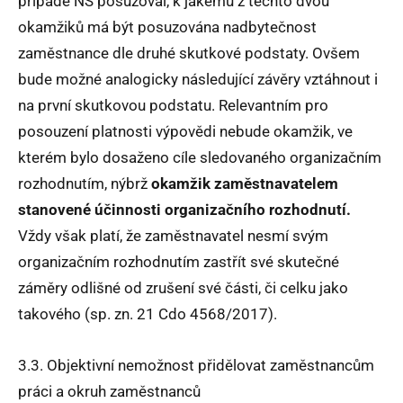
případě NS posuzoval, k jakému z těchto dvou
okamžiků má být posuzována nadbytečnost
zaměstnance dle druhé skutkové podstaty. Ovšem
bude možné analogicky následující závěry vztáhnout i
na první skutkovou podstatu. Relevantním pro
posouzení platnosti výpovědi nebude okamžik, ve
kterém bylo dosaženo cíle sledovaného organizačním
rozhodnutím, nýbrž
okamžik zaměstnavatelem
stanovené účinnosti organizačního rozhodnutí.
Vždy však platí, že zaměstnavatel nesmí svým
organizačním rozhodnutím zastřít své skutečné
záměry odlišné od zrušení své části, či celku jako
takového (sp. zn. 21 Cdo 4568/2017).
3.3. Objektivní nemožnost přidělovat zaměstnancům
práci a okruh zaměstnanců