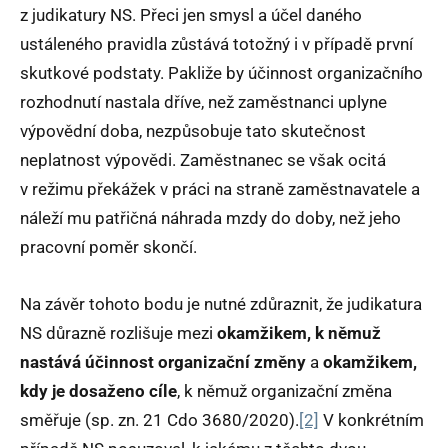
z judikatury NS. Přeci jen smysl a účel daného
ustáleného pravidla zůstává totožný i v případě první
skutkové podstaty. Pakliže by účinnost organizačního
rozhodnutí nastala dříve, než zaměstnanci uplyne
výpovědní doba, nezpůsobuje tato skutečnost
neplatnost výpovědi. Zaměstnanec se však ocitá
v režimu překážek v práci na straně zaměstnavatele a
náleží mu patřičná náhrada mzdy do doby, než jeho
pracovní poměr skončí.
Na závěr tohoto bodu je nutné zdůraznit, že judikatura
NS důrazně rozlišuje mezi
okamžikem, k němuž
nastává účinnost organizační změny
a
okamžikem,
kdy je dosaženo cíle
, k němuž organizační změna
směřuje (sp. zn. 21 Cdo 3680/2020).
[2]
V konkrétním