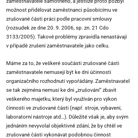
zaměstnavatele samotného, a jestliže proto pozbyl
možnost přidělovat zaměstnanci působícímu ve
zrušované části práci podle pracovní smlouvy
(rozsudek ze dne 20. 9. 2006, sp. zn. 21 Cdo
3133/2005). Takové problémy zpravidla nenastávají
v případě zrušení zaměstnavatele jako celku.
Máme za to, že veškeré součásti zrušované části
zaměstnavatele nemusejí být ke dni účinnosti
organizačního rozhodnutí vypořádány. Zaměstnavatel
se tak zejména nemusí ke dni „zrušování“ zbavit
veškerého majetku, který byl využíván pro výkon
činnosti ve zrušované části (např. stroje, vybavení,
laboratorní nástroje atd…). Důležité však je, aby svým
jednáním nevyvolal objektivně zdání, že by chtěl ve
zrušované části vykonávat podobnou činnost