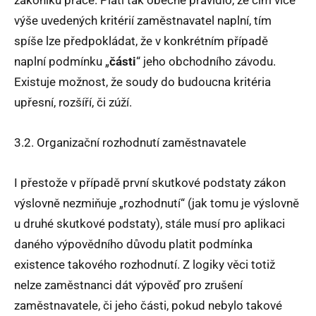
zákoníku práce. Platí tak obecné pravidlo, že čím více
výše uvedených kritérií zaměstnavatel naplní, tím
spíše lze předpokládat, že v konkrétním případě
naplní podmínku „
části
“ jeho obchodního závodu.
Existuje možnost, že soudy do budoucna kritéria
upřesní, rozšíří, či zúží.
3.2. Organizační rozhodnutí zaměstnavatele
I přestože v případě první skutkové podstaty zákon
výslovně nezmiňuje „rozhodnutí“ (jak tomu je výslovně
u druhé skutkové podstaty), stále musí pro aplikaci
daného výpovědního důvodu platit podmínka
existence takového rozhodnutí. Z logiky věci totiž
nelze zaměstnanci dát výpověď pro zrušení
zaměstnavatele, či jeho části, pokud nebylo takové