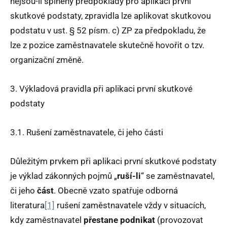
nejsou-li splněny předpoklady pro aplikaci první
skutkové podstaty, zpravidla lze aplikovat skutkovou
podstatu v ust. § 52 písm. c) ZP za předpokladu, že
lze z pozice zaměstnavatele skutečně hovořit o tzv.
organizační změně.
3. Výkladová pravidla při aplikaci první skutkové
podstaty
3.1. Rušení zaměstnavatele, či jeho části
Důležitým prvkem při aplikaci první skutkové podstaty
je výklad zákonných pojmů „
ruší-li
“ se zaměstnavatel,
či jeho
část
. Obecně vzato spatřuje odborná
literatura
[1]
rušení zaměstnavatele vždy v situacích,
kdy zaměstnavatel
přestane podnikat
(provozovat