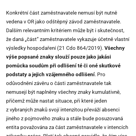
Konkrétní část zaměstnavatele nemusí být nutně
vedena v OR jako odštěpný závod zaměstnavatele.
Dalším relevantním kritériem může být i skutečnost,
že daná „část“ zaměstnavatele vykazuje účetně vlastní
výsledky hospodaření (21 Cdo 864/2019).
Všechny
výše popsané znaky slouží pouze jako jakási
pomůcka soudům při odlišení té či oné skutkové
podstaty a jejich vzájemného odlišení
. Pro
odůvodnění závěru o části zaměstnavatele tak
nemusejí být naplněny všechny znaky kumulativně,
přičemž může nastat situace, při které jeden
z vybraných znaků svojí intenzitou převáží absenci
jiného z pojmového znaku a stále bude posuzovaná
entita považována za část zaměstnavatele v intencích