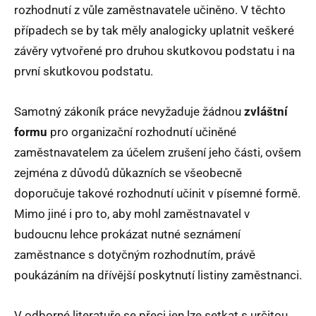
rozhodnutí z vůle zaměstnavatele učiněno. V těchto
případech se by tak měly analogicky uplatnit veškeré
závěry vytvořené pro druhou skutkovou podstatu i na
první skutkovou podstatu.
Samotný zákoník práce nevyžaduje žádnou
zvláštní
formu
pro organizační rozhodnutí učiněné
zaměstnavatelem za účelem zrušení jeho části, ovšem
zejména z důvodů důkazních se všeobecně
doporučuje takové rozhodnutí učinit v písemné formě.
Mimo jiné i pro to, aby mohl zaměstnavatel v
budoucnu lehce prokázat nutné seznámení
zaměstnance s dotyčným rozhodnutím, právě
poukázáním na dřívější poskytnutí listiny zaměstnanci.
V odborné literatuře se přeci jen lze setkat s určitou