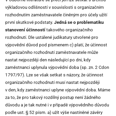
výkladovou odlišností v souvislosti s organizačním
rozhodnutím zaměstnavatele činěným pro účely užití
první skutkové podstaty.
Jedná se o problematiku
stanovení účinností
takového organizačního
rozhodnutí. Dle ustálené judikatury utvořené pro
výpovědní důvod pod písmenem c) platí, že účinnost
organizačního rozhodnutí zaměstnavatele může
nastat nejpozději den následující po dni, kdy
zaměstnanci uplynula výpovědní doba (sp. zn. 2 Cdon
1797/97). Lze se však setkat s názory, že účinnost
organizačního rozhodnutí musí nastat nejpozději
v den, kdy zaměstnanci uplyne výpovědní doba. Máme
za to, že pro takový rozdílný postup není žádného
důvodu a je tak nutné i v případě výpovědního důvodu
podle ust. § 52 písm. a) užít výše nastíněné závěry