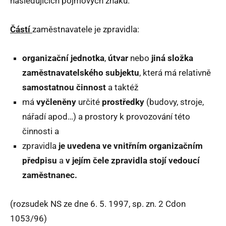
následujících pojmových znaků.
Částí
zaměstnavatele je zpravidla:
organizační jednotka
,
útvar
nebo
jiná složka
zaměstnavatelského subjektu
, která má relativně
samostatnou činnost
a taktéž
má
vyčleněny
určité
prostředky
(budovy, stroje,
nářadí apod…) a prostory k provozování této
činnosti a
zpravidla
je uvedena ve vnitřním organizačním
předpisu
a
v jejím čele zpravidla stojí vedoucí
zaměstnanec.
(rozsudek NS ze dne 6. 5. 1997, sp. zn. 2 Cdon
1053/96)