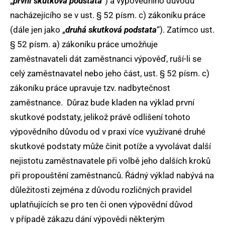
„
první skutková podstata
“) a výpovědního důvodu
nacházejícího se v ust. § 52 písm. c) zákoníku práce
(dále jen jako „
druhá skutková podstata
“). Zatímco ust.
§ 52 písm. a) zákoníku práce umožňuje
zaměstnavateli dát zaměstnanci výpověď, ruší-li se
celý zaměstnavatel nebo jeho část, ust. § 52 písm. c)
zákoníku práce upravuje tzv. nadbytečnost
zaměstnance. Důraz bude kladen na výklad první
skutkové podstaty, jelikož právě odlišení tohoto
výpovědního důvodu od v praxi více využívané druhé
skutkové podstaty může činit potíže a vyvolávat další
nejistotu zaměstnavatele při volbě jeho dalších kroků
při propouštění zaměstnanců. Řádný výklad nabývá na
důležitosti zejména z důvodu rozličných pravidel
uplatňujících se pro ten či onen výpovědní důvod
v případě zákazu dání výpovědi některým