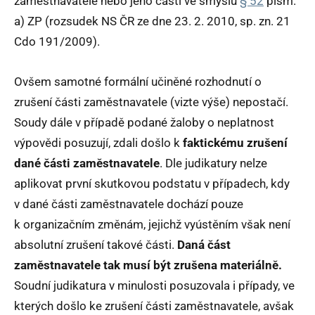
zaměstnavatele nebo jeho části ve smyslu
§ 52
písm.
a) ZP (rozsudek NS ČR ze dne 23. 2. 2010, sp. zn. 21
Cdo 191/2009).
Ovšem samotné formální učiněné rozhodnutí o
zrušení části zaměstnavatele (vizte výše) nepostačí.
Soudy dále v případě podané žaloby o neplatnost
výpovědi posuzují, zdali došlo k
faktickému zrušení
dané části zaměstnavatele
. Dle judikatury nelze
aplikovat první skutkovou podstatu v případech, kdy
v dané části zaměstnavatele dochází pouze
k organizačním změnám, jejichž vyústěním však není
absolutní zrušení takové části.
Daná část
zaměstnavatele tak musí být zrušena materiálně.
Soudní judikatura v minulosti posuzovala i případy, ve
kterých došlo ke zrušení části zaměstnavatele, avšak