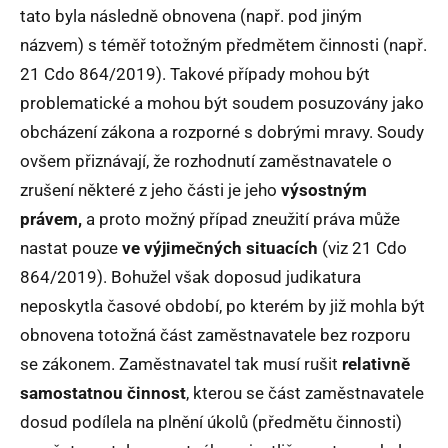
tato byla následně obnovena (např. pod jiným
názvem) s téměř totožným předmětem činnosti (např.
21 Cdo 864/2019). Takové případy mohou být
problematické a mohou být soudem posuzovány jako
obcházení zákona a rozporné s dobrými mravy. Soudy
ovšem přiznávají, že rozhodnutí zaměstnavatele o
zrušení některé z jeho části je jeho
výsostným
právem,
a proto možný případ zneužití práva může
nastat pouze
ve výjimečných situacích
(viz 21 Cdo
864/2019). Bohužel však doposud judikatura
neposkytla časové období, po kterém by již mohla být
obnovena totožná část zaměstnavatele bez rozporu
se zákonem. Zaměstnavatel tak musí rušit
relativně
samostatnou činnost
, kterou se část zaměstnavatele
dosud podílela na plnění úkolů (předmětu činnosti)